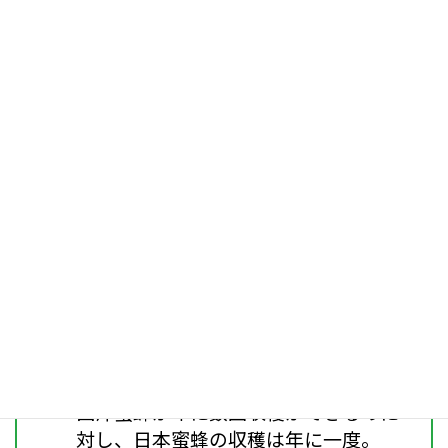
移住を決断、日本蜜蜂と共存する”はち
みつ農家”をめざし福⑧堂をはじめまし
た。
幻のはちみつ
日本で市販されている国産はちみつ
は、日本蜜蜂が集めたものと西洋蜜蜂
が集めたものに分けられます。
西洋蜜蜂は明治時代に日本に輸入さ
れ、日本蜜蜂と比べ4~5倍の採蜜量の
多さや管理の容易さなどの理由から急
速に日本全国に広まりました。
西洋蜜蜂が年に数回収穫ができるのに
対し、日本蜜蜂の収穫は年に一度。